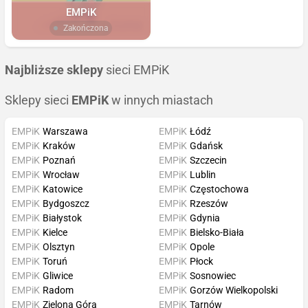
EMPiK
Zakończona
Najbliższe sklepy
sieci EMPiK
Sklepy sieci
EMPiK
w innych miastach
EMPiK
Warszawa
EMPiK
Łódź
EMPiK
Kraków
EMPiK
Gdańsk
EMPiK
Poznań
EMPiK
Szczecin
EMPiK
Wrocław
EMPiK
Lublin
EMPiK
Katowice
EMPiK
Częstochowa
EMPiK
Bydgoszcz
EMPiK
Rzeszów
EMPiK
Białystok
EMPiK
Gdynia
EMPiK
Kielce
EMPiK
Bielsko-Biała
EMPiK
Olsztyn
EMPiK
Opole
EMPiK
Toruń
EMPiK
Płock
EMPiK
Gliwice
EMPiK
Sosnowiec
EMPiK
Radom
EMPiK
Gorzów Wielkopolski
EMPiK
Zielona Góra
EMPiK
Tarnów