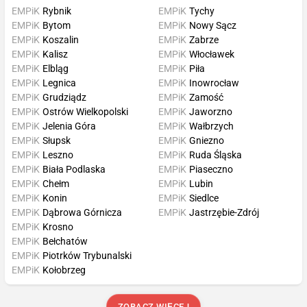
EMPiK
Rybnik
EMPiK
Tychy
EMPiK
Bytom
EMPiK
Nowy Sącz
EMPiK
Koszalin
EMPiK
Zabrze
EMPiK
Kalisz
EMPiK
Włocławek
EMPiK
Elbląg
EMPiK
Piła
EMPiK
Legnica
EMPiK
Inowrocław
EMPiK
Grudziądz
EMPiK
Zamość
EMPiK
Ostrów Wielkopolski
EMPiK
Jaworzno
EMPiK
Jelenia Góra
EMPiK
Wałbrzych
EMPiK
Słupsk
EMPiK
Gniezno
EMPiK
Leszno
EMPiK
Ruda Śląska
EMPiK
Biała Podlaska
EMPiK
Piaseczno
EMPiK
Chełm
EMPiK
Lubin
EMPiK
Konin
EMPiK
Siedlce
EMPiK
Dąbrowa Górnicza
EMPiK
Jastrzębie-Zdrój
EMPiK
Krosno
EMPiK
Bełchatów
EMPiK
Piotrków Trybunalski
EMPiK
Kołobrzeg
ZOBACZ WIĘCEJ