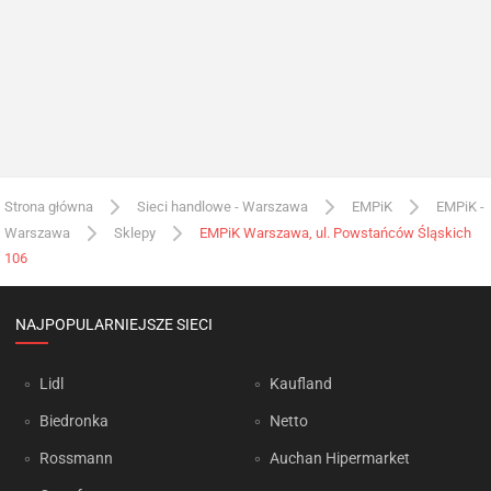
Strona główna
Sieci handlowe - Warszawa
EMPiK
EMPiK -
Warszawa
Sklepy
EMPiK Warszawa, ul. Powstańców Śląskich
106
NAJPOPULARNIEJSZE SIECI
Lidl
Kaufland
Biedronka
Netto
Rossmann
Auchan Hipermarket