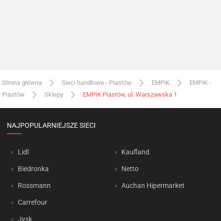
Strona główna
Sieci handlowe - Piastów
EMPiK
EMPiK -
Piastów
Sklepy
EMPiK Piastów, ul. Warszawska 1
NAJPOPULARNIEJSZE SIECI
Lidl
Kaufland
Biedronka
Netto
Rossmann
Auchan Hipermarket
Carrefour
Jysk