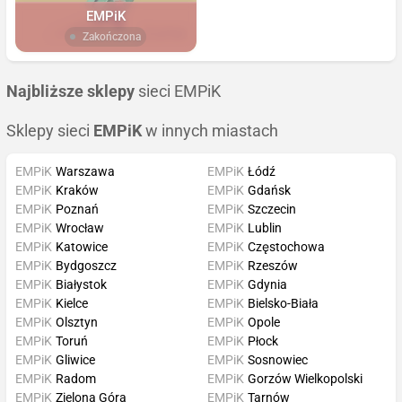
EMPiK
Zakończona
Najbliższe sklepy
sieci EMPiK
Sklepy sieci
EMPiK
w innych miastach
EMPiK
Warszawa
EMPiK
Łódź
EMPiK
Kraków
EMPiK
Gdańsk
EMPiK
Poznań
EMPiK
Szczecin
EMPiK
Wrocław
EMPiK
Lublin
EMPiK
Katowice
EMPiK
Częstochowa
EMPiK
Bydgoszcz
EMPiK
Rzeszów
EMPiK
Białystok
EMPiK
Gdynia
EMPiK
Kielce
EMPiK
Bielsko-Biała
EMPiK
Olsztyn
EMPiK
Opole
EMPiK
Toruń
EMPiK
Płock
EMPiK
Gliwice
EMPiK
Sosnowiec
EMPiK
Radom
EMPiK
Gorzów Wielkopolski
EMPiK
Zielona Góra
EMPiK
Tarnów