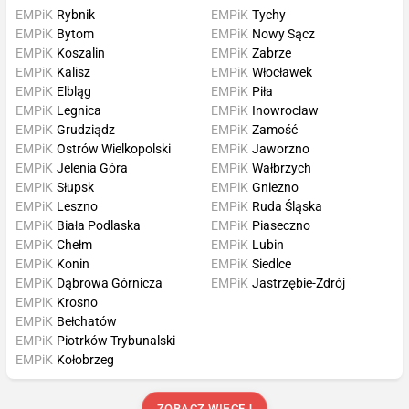
EMPiK
Rybnik
EMPiK
Tychy
EMPiK
Bytom
EMPiK
Nowy Sącz
EMPiK
Koszalin
EMPiK
Zabrze
EMPiK
Kalisz
EMPiK
Włocławek
EMPiK
Elbląg
EMPiK
Piła
EMPiK
Legnica
EMPiK
Inowrocław
EMPiK
Grudziądz
EMPiK
Zamość
EMPiK
Ostrów Wielkopolski
EMPiK
Jaworzno
EMPiK
Jelenia Góra
EMPiK
Wałbrzych
EMPiK
Słupsk
EMPiK
Gniezno
EMPiK
Leszno
EMPiK
Ruda Śląska
EMPiK
Biała Podlaska
EMPiK
Piaseczno
EMPiK
Chełm
EMPiK
Lubin
EMPiK
Konin
EMPiK
Siedlce
EMPiK
Dąbrowa Górnicza
EMPiK
Jastrzębie-Zdrój
EMPiK
Krosno
EMPiK
Bełchatów
EMPiK
Piotrków Trybunalski
EMPiK
Kołobrzeg
ZOBACZ WIĘCEJ