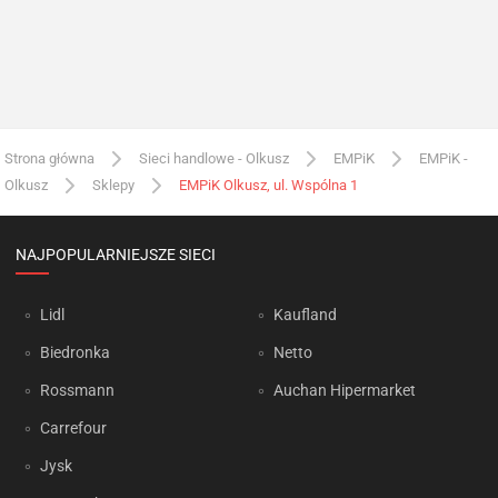
Strona główna
Sieci handlowe - Olkusz
EMPiK
EMPiK -
Olkusz
Sklepy
EMPiK Olkusz, ul. Wspólna 1
NAJPOPULARNIEJSZE SIECI
Lidl
Kaufland
Biedronka
Netto
Rossmann
Auchan Hipermarket
Carrefour
Jysk