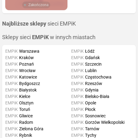
Zakończona
Najbliższe sklepy
sieci EMPiK
Sklepy sieci
EMPiK
w innych miastach
EMPiK
Warszawa
EMPiK
Łódź
EMPiK
Kraków
EMPiK
Gdańsk
EMPiK
Poznań
EMPiK
Szczecin
EMPiK
Wrocław
EMPiK
Lublin
EMPiK
Katowice
EMPiK
Częstochowa
EMPiK
Bydgoszcz
EMPiK
Rzeszów
EMPiK
Białystok
EMPiK
Gdynia
EMPiK
Kielce
EMPiK
Bielsko-Biała
EMPiK
Olsztyn
EMPiK
Opole
EMPiK
Toruń
EMPiK
Płock
EMPiK
Gliwice
EMPiK
Sosnowiec
EMPiK
Radom
EMPiK
Gorzów Wielkopolski
EMPiK
Zielona Góra
EMPiK
Tarnów
EMPiK
Rybnik
EMPiK
Tychy