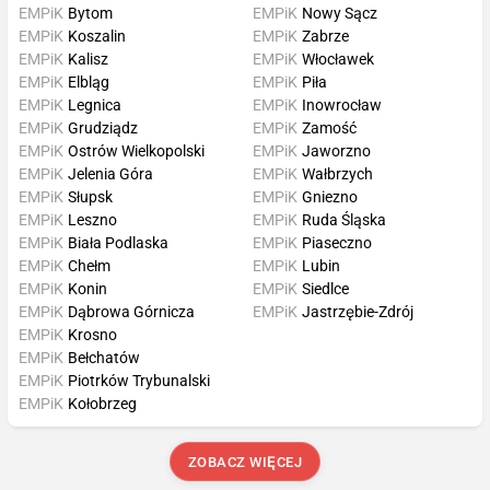
EMPiK
Bytom
EMPiK
Nowy Sącz
EMPiK
Koszalin
EMPiK
Zabrze
EMPiK
Kalisz
EMPiK
Włocławek
EMPiK
Elbląg
EMPiK
Piła
EMPiK
Legnica
EMPiK
Inowrocław
EMPiK
Grudziądz
EMPiK
Zamość
EMPiK
Ostrów Wielkopolski
EMPiK
Jaworzno
EMPiK
Jelenia Góra
EMPiK
Wałbrzych
EMPiK
Słupsk
EMPiK
Gniezno
EMPiK
Leszno
EMPiK
Ruda Śląska
EMPiK
Biała Podlaska
EMPiK
Piaseczno
EMPiK
Chełm
EMPiK
Lubin
EMPiK
Konin
EMPiK
Siedlce
EMPiK
Dąbrowa Górnicza
EMPiK
Jastrzębie-Zdrój
EMPiK
Krosno
EMPiK
Bełchatów
EMPiK
Piotrków Trybunalski
EMPiK
Kołobrzeg
ZOBACZ WIĘCEJ