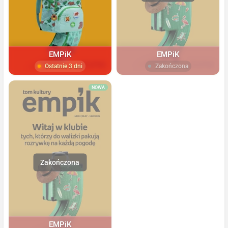
EMPiK
EMPiK
Ostatnie 3 dni
Zakończona
NOWA
EMPiK