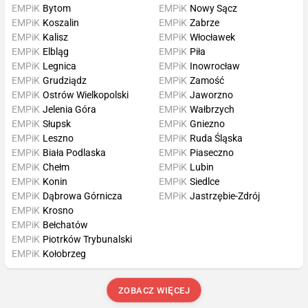
EMPiK
Bytom
EMPiK
Nowy Sącz
EMPiK
Koszalin
EMPiK
Zabrze
EMPiK
Kalisz
EMPiK
Włocławek
EMPiK
Elbląg
EMPiK
Piła
EMPiK
Legnica
EMPiK
Inowrocław
EMPiK
Grudziądz
EMPiK
Zamość
EMPiK
Ostrów Wielkopolski
EMPiK
Jaworzno
EMPiK
Jelenia Góra
EMPiK
Wałbrzych
EMPiK
Słupsk
EMPiK
Gniezno
EMPiK
Leszno
EMPiK
Ruda Śląska
EMPiK
Biała Podlaska
EMPiK
Piaseczno
EMPiK
Chełm
EMPiK
Lubin
EMPiK
Konin
EMPiK
Siedlce
EMPiK
Dąbrowa Górnicza
EMPiK
Jastrzębie-Zdrój
EMPiK
Krosno
EMPiK
Bełchatów
EMPiK
Piotrków Trybunalski
EMPiK
Kołobrzeg
ZOBACZ WIĘCEJ