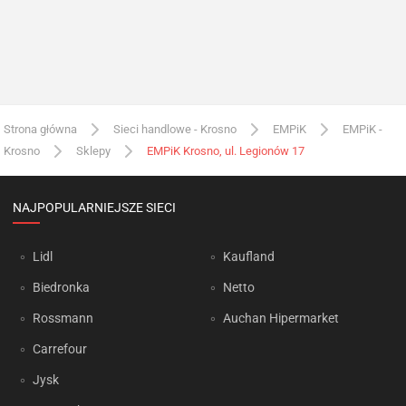
Strona główna
Sieci handlowe - Krosno
EMPiK
EMPiK -
Krosno
Sklepy
EMPiK Krosno, ul. Legionów 17
NAJPOPULARNIEJSZE SIECI
Lidl
Kaufland
Biedronka
Netto
Rossmann
Auchan Hipermarket
Carrefour
Jysk