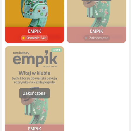
EMPiK
EMPiK
Ostatnie 24h
Zakończona
NOWA
EMPiK