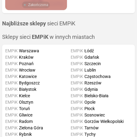
Zakończona
Najbliższe sklepy
sieci EMPiK
Sklepy sieci
EMPiK
w innych miastach
EMPiK
Warszawa
EMPiK
Łódź
EMPiK
Kraków
EMPiK
Gdańsk
EMPiK
Poznań
EMPiK
Szczecin
EMPiK
Wrocław
EMPiK
Lublin
EMPiK
Katowice
EMPiK
Częstochowa
EMPiK
Bydgoszcz
EMPiK
Rzeszów
EMPiK
Białystok
EMPiK
Gdynia
EMPiK
Kielce
EMPiK
Bielsko-Biała
EMPiK
Olsztyn
EMPiK
Opole
EMPiK
Toruń
EMPiK
Płock
EMPiK
Gliwice
EMPiK
Sosnowiec
EMPiK
Radom
EMPiK
Gorzów Wielkopolski
EMPiK
Zielona Góra
EMPiK
Tarnów
EMPiK
Rybnik
EMPiK
Tychy