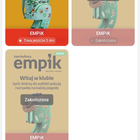
EMPiK
EMPiK
Trwa jeszcze 5 dni
Zakończona
NOWA
EMPiK