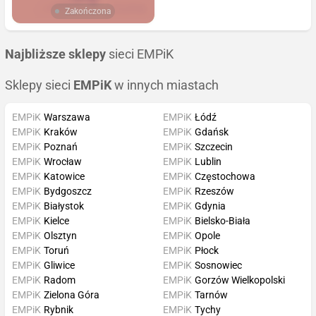
Zakończona
Najbliższe sklepy
sieci EMPiK
Sklepy sieci
EMPiK
w innych miastach
EMPiK
Warszawa
EMPiK
Łódź
EMPiK
Kraków
EMPiK
Gdańsk
EMPiK
Poznań
EMPiK
Szczecin
EMPiK
Wrocław
EMPiK
Lublin
EMPiK
Katowice
EMPiK
Częstochowa
EMPiK
Bydgoszcz
EMPiK
Rzeszów
EMPiK
Białystok
EMPiK
Gdynia
EMPiK
Kielce
EMPiK
Bielsko-Biała
EMPiK
Olsztyn
EMPiK
Opole
EMPiK
Toruń
EMPiK
Płock
EMPiK
Gliwice
EMPiK
Sosnowiec
EMPiK
Radom
EMPiK
Gorzów Wielkopolski
EMPiK
Zielona Góra
EMPiK
Tarnów
EMPiK
Rybnik
EMPiK
Tychy