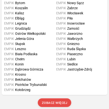
EMPiK
Bytom
EMPiK
Nowy Sącz
EMPiK
Koszalin
EMPiK
Zabrze
EMPiK
Kalisz
EMPiK
Włocławek
EMPiK
Elbląg
EMPiK
Piła
EMPiK
Legnica
EMPiK
Inowrocław
EMPiK
Grudziądz
EMPiK
Zamość
EMPiK
Ostrów Wielkopolski
EMPiK
Jaworzno
EMPiK
Jelenia Góra
EMPiK
Wałbrzych
EMPiK
Słupsk
EMPiK
Gniezno
EMPiK
Leszno
EMPiK
Ruda Śląska
EMPiK
Biała Podlaska
EMPiK
Piaseczno
EMPiK
Chełm
EMPiK
Lubin
EMPiK
Konin
EMPiK
Siedlce
EMPiK
Dąbrowa Górnicza
EMPiK
Jastrzębie-Zdrój
EMPiK
Krosno
EMPiK
Bełchatów
EMPiK
Piotrków Trybunalski
EMPiK
Kołobrzeg
ZOBACZ WIĘCEJ