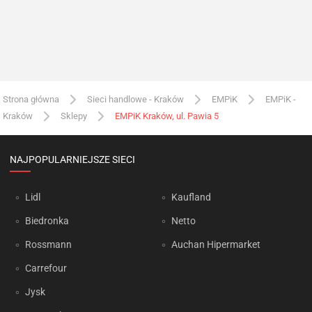
Strona główna
Sieci handlowe - Kraków
EMPiK
EMPiK -
Kraków
Sklepy
EMPiK Kraków, ul. Pawia 5
NAJPOPULARNIEJSZE SIECI
Lidl
Kaufland
Biedronka
Netto
Rossmann
Auchan Hipermarket
Carrefour
Jysk