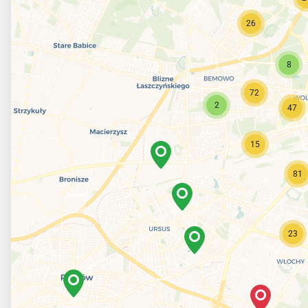
26
8
72
2
47
15
81
23