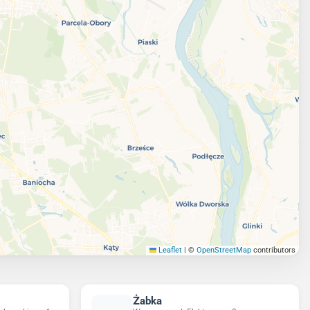
Leaflet
|
©
OpenStreetMap
contributors
Żabka