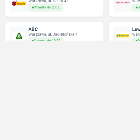
Warszawa, ul. Dobra 42
Wars
Otwarte do 23:00
O
ABC
Lew
Warszawa, ul. Jagiellońska 4
Wars
Otwarte do 19:00
O
Delikatesy Centrum
Pe
Warszawa, ul. Grochowska 355
Wars
Otwarte do 22:00
O