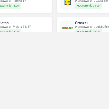
zawa, ul. Tamka 17
Warszawa, ul. Józefa Sie
twarte do 18:00
Otwarte do 23:00
iatan
Groszek
zawa, ul. Piękna 31/37
Warszawa, ul. Jagiellońsk
twarte do 21:00
Otwarte do 16:00
pco
Odido
zawa, ul. Targowa 72
Warszawa, ul. Nowolipie 
twarte do 20:00
Otwarte do 23:59
Niedziele handlowe 2026
Sprawdź w które niedziele sklepy będą otwarte