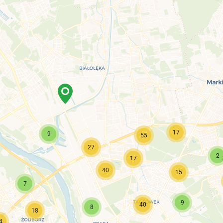
17
9
55
27
2
17
40
15
7
9
40
8
18
4