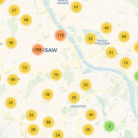
61
27
98
40
170
80
32
58
183
31
13
12
70
59
32
56
20
35
45
22
88
2
28
26
24