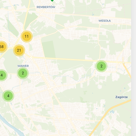
11
68
21
2
2
4
4