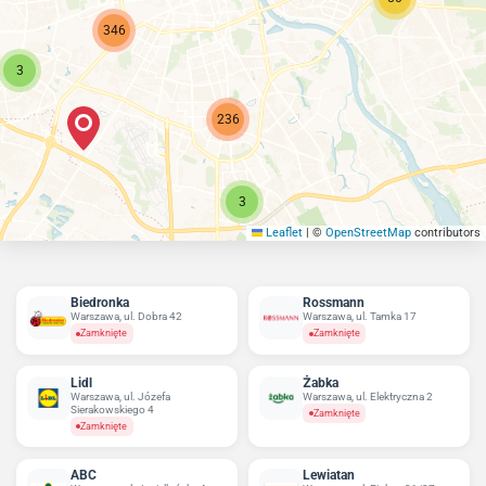
346
3
236
3
Leaflet
|
©
OpenStreetMap
contributors
Biedronka
Rossmann
Warszawa, ul. Dobra 42
Warszawa, ul. Tamka 17
Zamknięte
Zamknięte
Lidl
Żabka
Warszawa, ul. Józefa
Warszawa, ul. Elektryczna 2
Sierakowskiego 4
Zamknięte
Zamknięte
ABC
Lewiatan