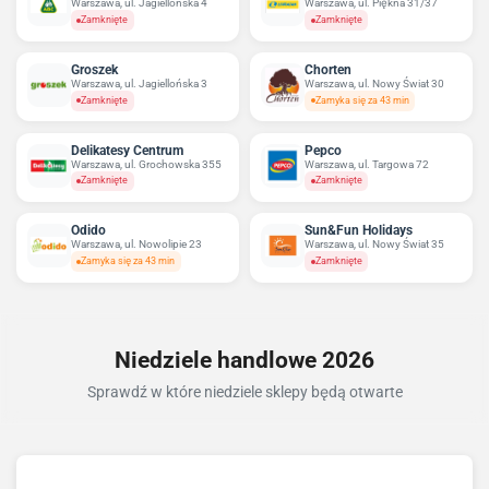
Warszawa, ul. Jagiellońska 4
Warszawa, ul. Piękna 31/37
Zamknięte
Zamknięte
Groszek
Chorten
Warszawa, ul. Jagiellońska 3
Warszawa, ul. Nowy Świat 30
Zamknięte
Zamyka się za 43 min
Delikatesy Centrum
Pepco
Warszawa, ul. Grochowska 355
Warszawa, ul. Targowa 72
Zamknięte
Zamknięte
Odido
Sun&Fun Holidays
Warszawa, ul. Nowolipie 23
Warszawa, ul. Nowy Świat 35
Zamyka się za 43 min
Zamknięte
Niedziele handlowe 2026
Sprawdź w które niedziele sklepy będą otwarte