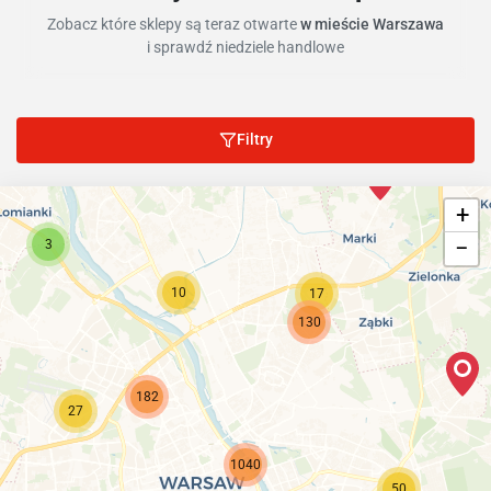
Zobacz które sklepy są teraz otwarte
w mieście Warszawa
i sprawdź niedziele handlowe
Filtry
+
−
3
10
17
130
182
27
1040
50