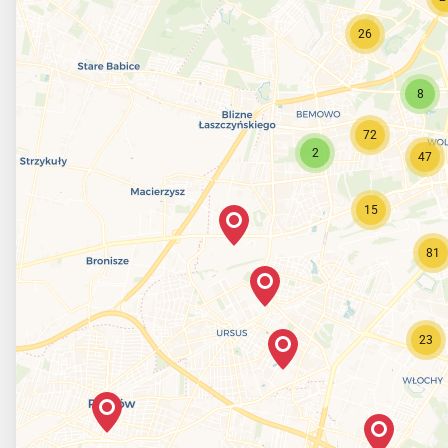
26
8
72
2
47
15
81
23