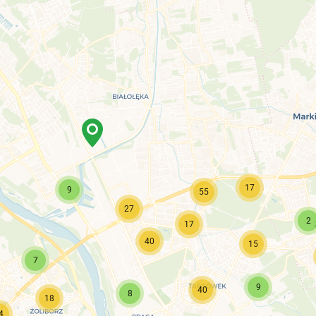
17
9
55
27
2
17
40
15
7
9
40
8
18
4