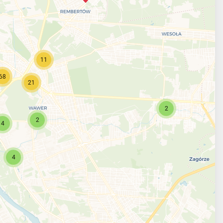
11
68
21
2
2
4
4