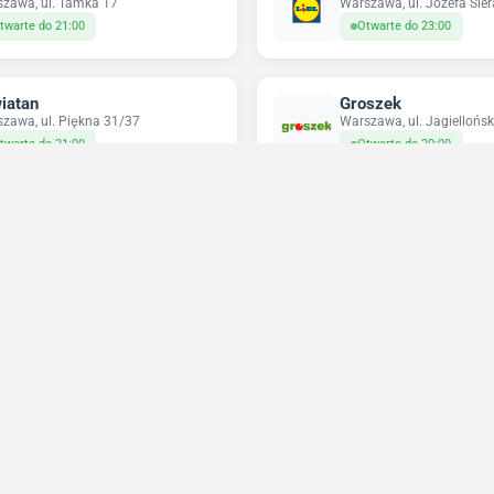
zawa, ul. Tamka 17
Warszawa, ul. Józefa Sie
twarte do 21:00
Otwarte do 23:00
iatan
Groszek
zawa, ul. Piękna 31/37
Warszawa, ul. Jagiellońsk
twarte do 21:00
Otwarte do 20:00
pco
Odido
zawa, ul. Targowa 72
Warszawa, ul. Nowolipie 
amknięte
Otwarte do 23:59
Niedziele handlowe 2026
Sprawdź w które niedziele sklepy będą otwarte