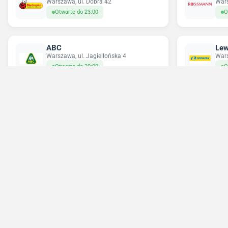
Warszawa, ul. Dobra 42
Wars
Otwarte do 23:00
O
ABC
Lew
Warszawa, ul. Jagiellońska 4
Wars
Otwarte do 20:00
O
Delikatesy Centrum
Pe
Warszawa, ul. Grochowska 355
Wars
Otwarte do 22:00
Z