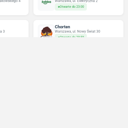
rakowskiego 4
Warszawa, ul. Elektryczna 2
Otwarte do 23:00
Chorten
a 3
Warszawa, ul. Nowy Świat 30
Otwarte do 23:59
Sun&Fun Holidays
23
Warszawa, ul. Nowy Świat 35
Zamknięte