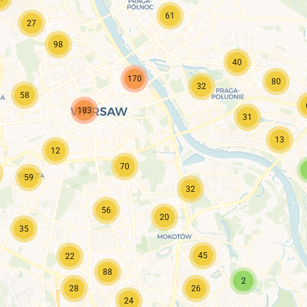
61
27
98
40
170
80
32
58
183
31
13
12
70
59
32
56
20
35
45
22
88
2
28
26
24