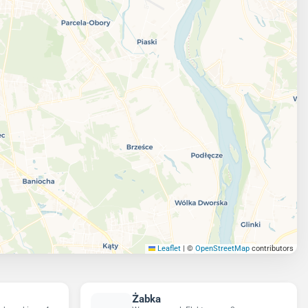
Leaflet
|
©
OpenStreetMap
contributors
Żabka