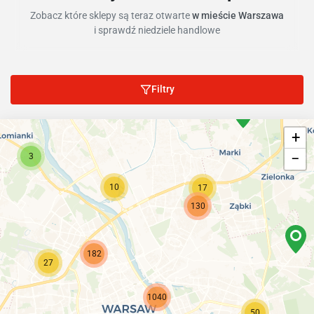
Zobacz które sklepy są teraz otwarte
w mieście Warszawa
i sprawdź niedziele handlowe
Filtry
+
−
3
10
17
130
182
27
1040
50