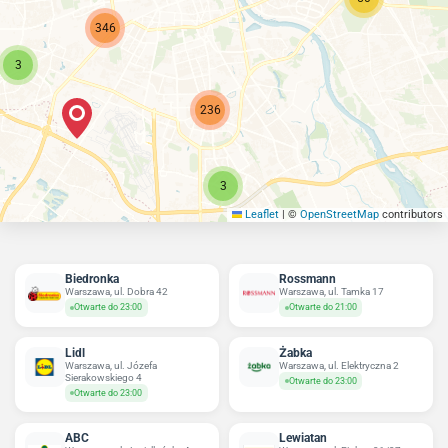
346
3
236
3
Leaflet
|
©
OpenStreetMap
contributors
Biedronka
Rossmann
Warszawa, ul. Dobra 42
Warszawa, ul. Tamka 17
Otwarte do 23:00
Otwarte do 21:00
Lidl
Żabka
Warszawa, ul. Józefa
Warszawa, ul. Elektryczna 2
Sierakowskiego 4
Otwarte do 23:00
Otwarte do 23:00
ABC
Lewiatan