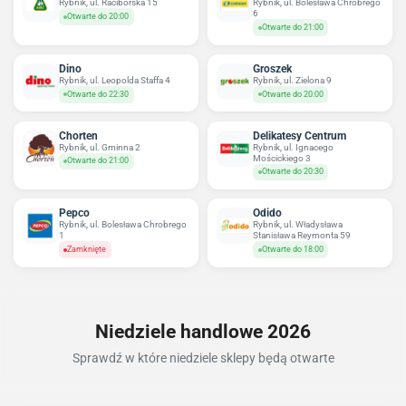
Rybnik, ul. Raciborska 15
Rybnik, ul. Bolesława Chrobrego
6
Otwarte do 20:00
Otwarte do 21:00
Dino
Groszek
Rybnik, ul. Leopolda Staffa 4
Rybnik, ul. Zielona 9
Otwarte do 22:30
Otwarte do 20:00
Chorten
Delikatesy Centrum
Rybnik, ul. Gminna 2
Rybnik, ul. Ignacego
Mościckiego 3
Otwarte do 21:00
Otwarte do 20:30
Pepco
Odido
Rybnik, ul. Bolesława Chrobrego
Rybnik, ul. Władysława
1
Stanisława Reymonta 59
Zamknięte
Otwarte do 18:00
Niedziele handlowe 2026
Sprawdź w które niedziele sklepy będą otwarte