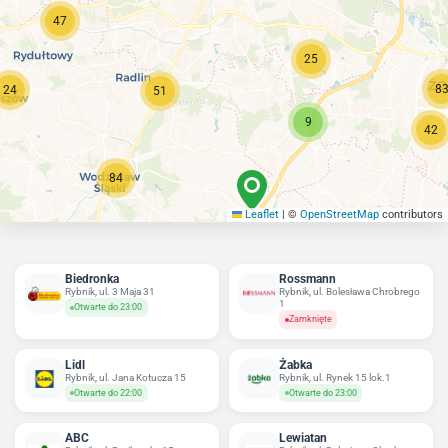
47
25
8
24
51
9
42
84
Leaflet
|
©
OpenStreetMap
contributors
Biedronka
Rossmann
Rybnik, ul. 3 Maja 31
Rybnik, ul. Bolesława Chrobrego
1
Otwarte do 23:00
Zamknięte
Lidl
Żabka
Rybnik, ul. Jana Kotucza 15
Rybnik, ul. Rynek 15 lok.1
Otwarte do 22:00
Otwarte do 23:00
ABC
Lewiatan