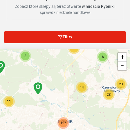
Zobacz które sklepy są teraz otwarte
w mieście Rybnik
i
sprawdź niedziele handlowe
Filtry
10
+
3
6
−
23
14
23
11
195