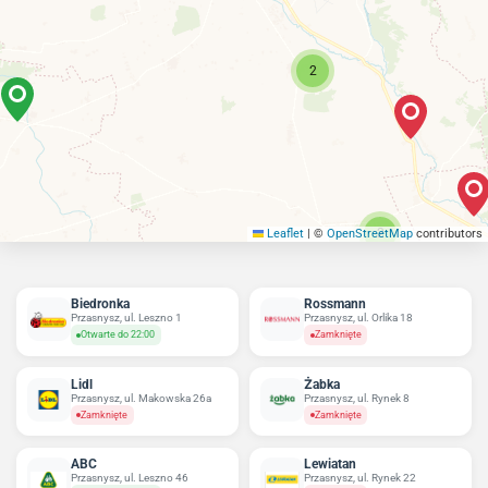
2
2
Leaflet
|
©
OpenStreetMap
contributors
Biedronka
Rossmann
Przasnysz, ul. Leszno 1
Przasnysz, ul. Orlika 18
Otwarte do 22:00
Zamknięte
Lidl
Żabka
Przasnysz, ul. Makowska 26a
Przasnysz, ul. Rynek 8
Zamknięte
Zamknięte
ABC
Lewiatan
Przasnysz, ul. Leszno 46
Przasnysz, ul. Rynek 22