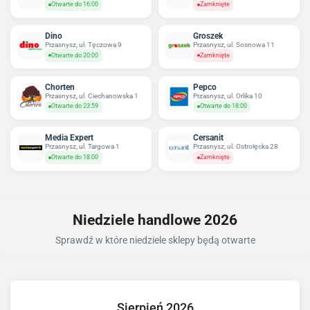
Otwarte do 16:00
Zamknięte
Dino
Groszek
Przasnysz, ul. Tęczowa 9
Przasnysz, ul. Sosnowa 11
Otwarte do 20:00
Zamknięte
Chorten
Pepco
Przasnysz, ul. Ciechanowska 1
Przasnysz, ul. Orlika 10
Otwarte do 23:59
Otwarte do 18:00
Media Expert
Cersanit
Przasnysz, ul. Targowa 1
Przasnysz, ul. Ostrołęcka 28
Otwarte do 18:00
Zamknięte
Niedziele handlowe 2026
Sprawdź w które niedziele sklepy będą otwarte
Sierpień 2026