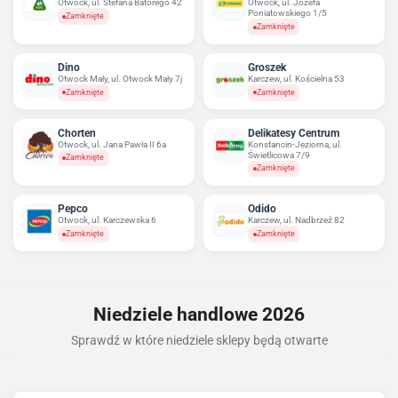
Otwock, ul. Stefana Batorego 42
Otwock, ul. Józefa
Poniatowskiego 1/5
Zamknięte
Zamknięte
Dino
Groszek
Otwock Mały, ul. Otwock Mały 7j
Karczew, ul. Kościelna 53
Zamknięte
Zamknięte
Chorten
Delikatesy Centrum
Otwock, ul. Jana Pawła II 6a
Konstancin-Jeziorna, ul.
Świetlicowa 7/9
Zamknięte
Zamknięte
Pepco
Odido
Otwock, ul. Karczewska 6
Karczew, ul. Nadbrzeź 82
Zamknięte
Zamknięte
Niedziele handlowe 2026
Sprawdź w które niedziele sklepy będą otwarte