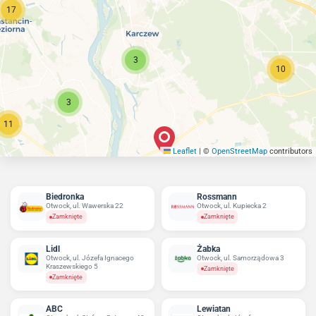
17
3
10
3
11
Leaflet
|
©
OpenStreetMap
contributors
Biedronka
Rossmann
Otwock, ul. Wawerska 22
Otwock, ul. Kupiecka 2
Zamknięte
Zamknięte
Lidl
Żabka
Otwock, ul. Józefa Ignacego
Otwock, ul. Samorządowa 3
Kraszewskiego 5
Zamknięte
Zamknięte
ABC
Lewiatan