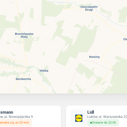
ssmann
Lidl
w, ul. Nowopijarska 9
Łuków, ul. Warszawska 2
amyka się za 23 min
Otwarte do 22:00