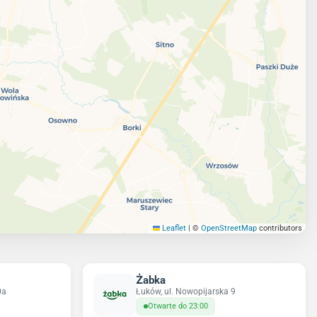
Leaflet
|
©
OpenStreetMap
contributors
Żabka
0a
Łuków, ul. Nowopijarska 9
Otwarte do 23:00