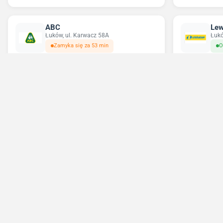
ABC
Lew
Łuków, ul. Karwacz 58A
Łukó
Zamyka się za 53 min
O
Chorten
Del
Łuków, ul. Warszawska 83b
Łukó
Otwarte do 22:00
O
Sierpień - 