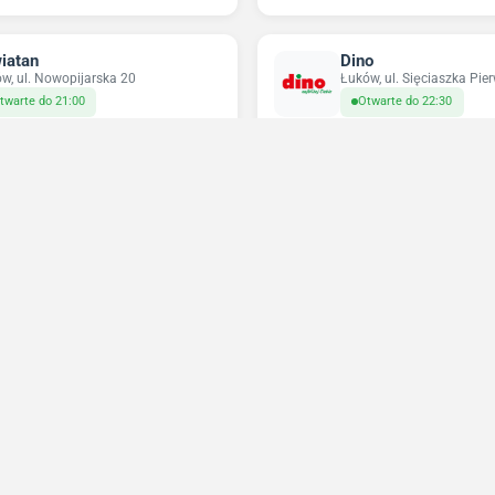
iatan
Dino
w, ul. Nowopijarska 20
Łuków, ul. Sięciaszka Pi
twarte do 21:00
Otwarte do 22:30
ikatesy Centrum
Pepco
w, ul. Łazy 159
Łuków, ul. Eugeniusza Kw
twarte do 21:00
Zamknięte
Niedziele handlowe 2026
Sprawdź w które niedziele sklepy będą otwarte
Wrzesień 2026