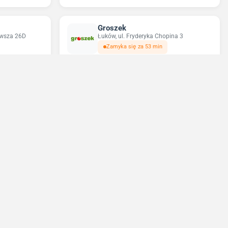
Groszek
erwsza 26D
Łuków, ul. Fryderyka Chopina 3
Zamyka się za 53 min
Sun&Fun Holidays
iatkowskiego 3
Łuków, ul. Eugeniusza Kwiatkowskiego 3
Zamknięte
Najbliższe niedziele handlowe: