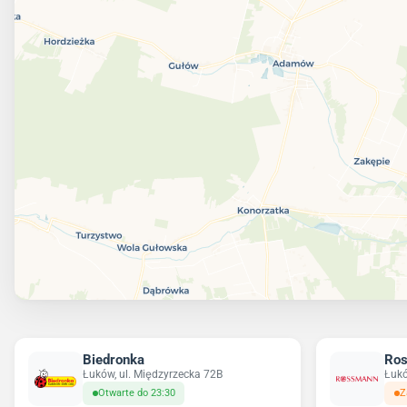
Biedronka
Ro
Łuków, ul. Międzyrzecka 72B
Łukó
Otwarte do 23:30
Z