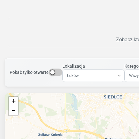
Zobacz któ
Lokalizacja
Katego
Pokaż tylko otwarte
Łuków
Wszys
+
−