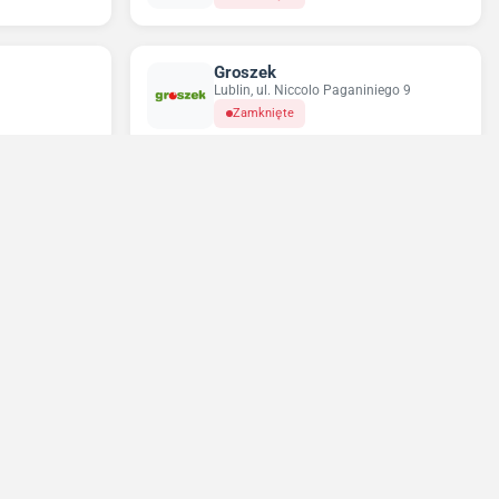
Groszek
Lublin, ul. Niccolo Paganiniego 9
Zamknięte
Odido
2
Lublin, ul. Bolesława Śmiałego 4
Zamknięte