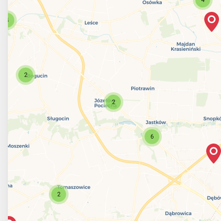
4
2
2
6
2