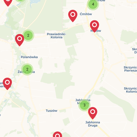
4
2
2
3