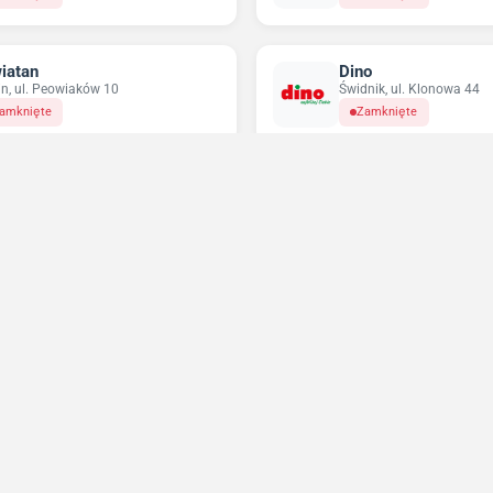
iatan
Dino
in, ul. Peowiaków 10
Świdnik, ul. Klonowa 44
amknięte
Zamknięte
ikatesy Centrum
Pepco
in, ul. Jana Kiepury 12
Lublin, al. Unii Lubelskiej 
amknięte
Zamknięte
Niedziele handlowe 2026
Sprawdź w które niedziele sklepy będą otwarte