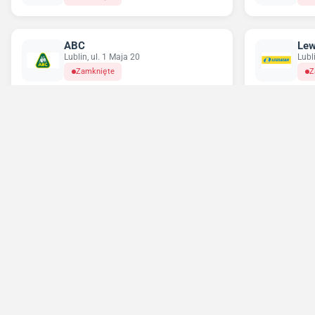
ABC
Lew
Lublin, ul. 1 Maja 20
Lubl
Zamknięte
Z
Chorten
Del
Lublin, ul. Prezydenta Gabriela
Lubl
Narutowicza 53/3
Z
Zamknięte