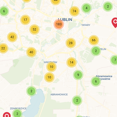
2
4
6
74
17
183
52
42
66
28
22
2
40
7
14
10
9
10
6
2
2
2