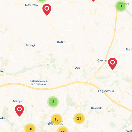
3
3
21
10
16
44