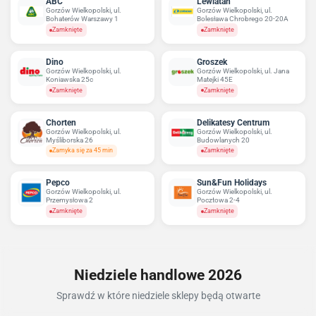
ABC
Lewiatan
Gorzów Wielkopolski, ul.
Gorzów Wielkopolski, ul.
Bohaterów Warszawy 1
Bolesława Chrobrego 20-20A
Zamknięte
Zamknięte
Dino
Groszek
Gorzów Wielkopolski, ul.
Gorzów Wielkopolski, ul. Jana
Koniawska 25c
Matejki 45E
Zamknięte
Zamknięte
Chorten
Delikatesy Centrum
Gorzów Wielkopolski, ul.
Gorzów Wielkopolski, ul.
Myśliborska 26
Budowlanych 20
Zamyka się za 45 min
Zamknięte
Pepco
Sun&Fun Holidays
Gorzów Wielkopolski, ul.
Gorzów Wielkopolski, ul.
Przemysłowa 2
Pocztowa 2-4
Zamknięte
Zamknięte
Niedziele handlowe 2026
Sprawdź w które niedziele sklepy będą otwarte