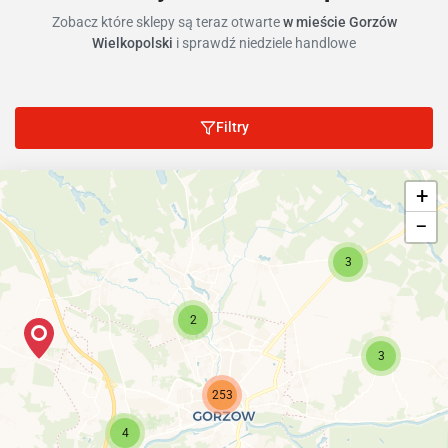
Zobacz które sklepy są teraz otwarte
w mieście Gorzów
Wielkopolski
i sprawdź niedziele handlowe
Filtry
+
−
3
2
3
253
4