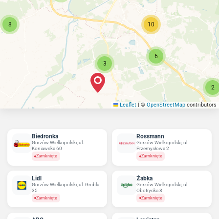
8
10
6
3
2
Leaflet
|
©
OpenStreetMap
contributors
Biedronka
Rossmann
Gorzów Wielkopolski, ul.
Gorzów Wielkopolski, ul.
Koniawska 60
Przemysłowa 2
Zamknięte
Zamknięte
Lidl
Żabka
Gorzów Wielkopolski, ul. Grobla
Gorzów Wielkopolski, ul.
35
Obotrycka 8
Zamknięte
Zamknięte