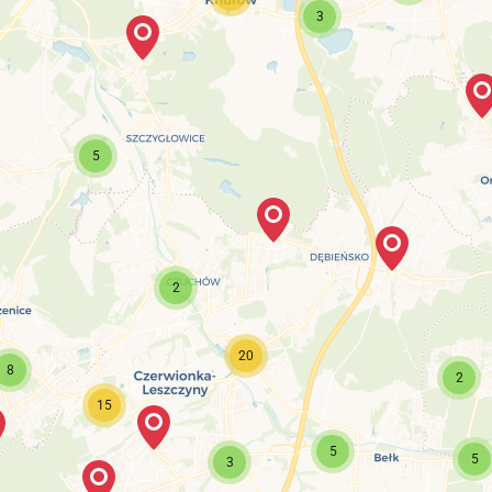
3
5
2
20
8
2
15
5
5
3