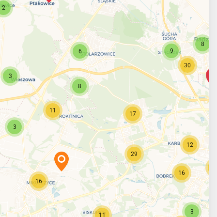
2
8
9
6
30
3
8
11
17
3
12
29
2
16
16
3
11