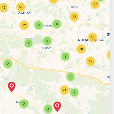
17
59
45
22
8
32
8
15
4
4
30
17
8
12
2
3
21
2
2
3