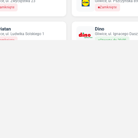
ice, ul. Zwycięstwa 23
Gliwice, ul. Pszczyńska 89
amknięte
Zamknięte
iatan
Dino
ice, ul. Ludwika Solskiego 1
Gliwice, ul. Ignacego Das
amknięte
Otwarte do 20:00
ikatesy Centrum
Pepco
ce, ul. Czajki 9
Gliwice, ul. Lipowa 1
amknięte
Otwarte do 18:00
Niedziele handlowe 2026
Sprawdź w które niedziele sklepy będą otwarte