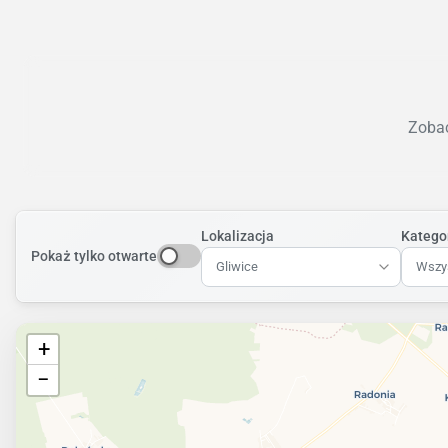
Zobac
Lokalizacja
Katego
Pokaż tylko otwarte
Gliwice
Wszys
+
−