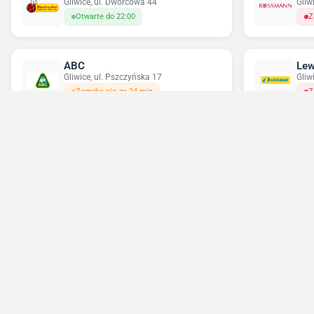
Gliwice, ul. Dworcowa 44
Gliw
Otwarte do 22:00
Z
ABC
Lew
Gliwice, ul. Pszczyńska 17
Gliw
Zamyka się za 24 min
Z
Chorten
Del
Gliwice, ul. Floriańska 1
Gliwi
Otwarte do 22:00
Z