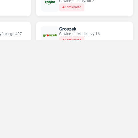
Gliwice, ul. Łużycka 2
Zamknięte
Groszek
zyńskiego 497
Gliwice, ul. Modelarzy 16
Zamknięte
Odido
Gliwice, ul. Łużycka 2e
Otwarte do 20:00