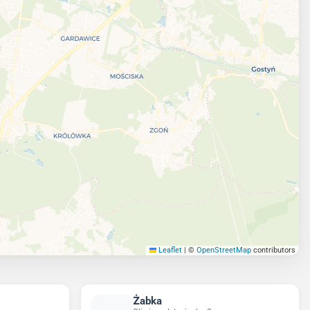
Leaflet
|
©
OpenStreetMap
contributors
Żabka