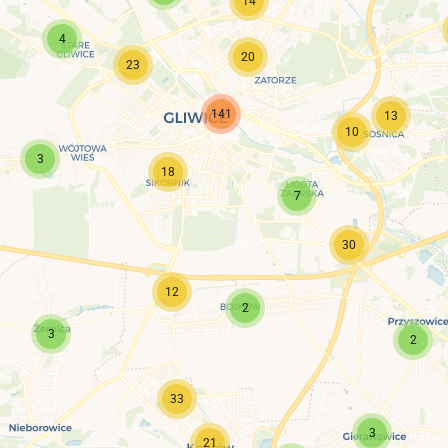
14
4
20
23
141
13
10
3
18
7
30
12
2
3
2
33
3
21