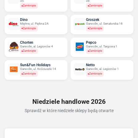
35
38
Zamknięte
Zamknięte
Dino
Groszek
Miętne, ul. Piękna 2A
Garwolin, ul. Senatorska 16
Zamknięte
Zamknięte
Chorten
Pepco
Garwolin, al. Legionów 4
Garwolin, ul. Targowa 1
Zamknięte
Zamknięte
Sun&Fun Holidays
Netto
Garwolin, ul. Kościuszki 14
Garwolin, al. Legionów 1
Zamknięte
Zamknięte
Niedziele handlowe 2026
Sprawdź w które niedziele sklepy będą otwarte