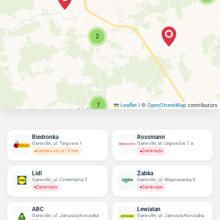
2
7
Leaflet
|
©
OpenStreetMap
contributors
Biedronka
Rossmann
Garwolin, ul. Targowa 1
Garwolin, al. Legionów 1 a
Zamyka się za 19 min
Zamknięte
Lidl
Żabka
Garwolin, ul. Cmentarna 5
Garwolin, ul. Mazowiecka 9
Zamknięte
Zamknięte
ABC
Lewiatan
Garwolin, ul. Janusza Korczaka
Garwolin, ul. Janusza Korczaka