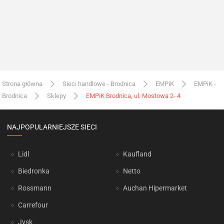
Strona główna
Sieci handlowe - Brodnica
EMPiK
EMPiK -
Brodnica
Sklepy
EMPiK Brodnica, ul. Mostowa 2- 4
NAJPOPULARNIEJSZE SIECI
Lidl
Kaufland
Biedronka
Netto
Rossmann
Auchan Hipermarket
Carrefour
Jysk