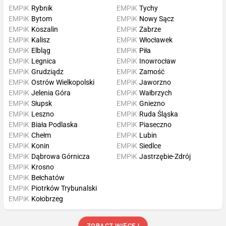
EMPiK
Rybnik
EMPiK
Tychy
EMPiK
Bytom
EMPiK
Nowy Sącz
EMPiK
Koszalin
EMPiK
Zabrze
EMPiK
Kalisz
EMPiK
Włocławek
EMPiK
Elbląg
EMPiK
Piła
EMPiK
Legnica
EMPiK
Inowrocław
EMPiK
Grudziądz
EMPiK
Zamość
EMPiK
Ostrów Wielkopolski
EMPiK
Jaworzno
EMPiK
Jelenia Góra
EMPiK
Wałbrzych
EMPiK
Słupsk
EMPiK
Gniezno
EMPiK
Leszno
EMPiK
Ruda Śląska
EMPiK
Biała Podlaska
EMPiK
Piaseczno
EMPiK
Chełm
EMPiK
Lubin
EMPiK
Konin
EMPiK
Siedlce
EMPiK
Dąbrowa Górnicza
EMPiK
Jastrzębie-Zdrój
EMPiK
Krosno
EMPiK
Bełchatów
EMPiK
Piotrków Trybunalski
EMPiK
Kołobrzeg
ZOBACZ WIĘCEJ