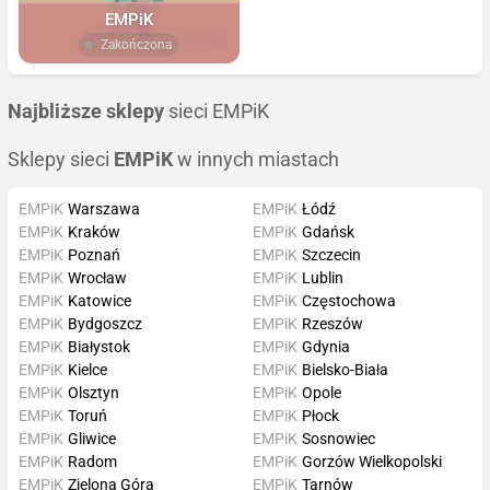
EMPiK
Zakończona
Najbliższe sklepy
sieci EMPiK
Sklepy sieci
EMPiK
w innych miastach
EMPiK
Warszawa
EMPiK
Łódź
EMPiK
Kraków
EMPiK
Gdańsk
EMPiK
Poznań
EMPiK
Szczecin
EMPiK
Wrocław
EMPiK
Lublin
EMPiK
Katowice
EMPiK
Częstochowa
EMPiK
Bydgoszcz
EMPiK
Rzeszów
EMPiK
Białystok
EMPiK
Gdynia
EMPiK
Kielce
EMPiK
Bielsko-Biała
EMPiK
Olsztyn
EMPiK
Opole
EMPiK
Toruń
EMPiK
Płock
EMPiK
Gliwice
EMPiK
Sosnowiec
EMPiK
Radom
EMPiK
Gorzów Wielkopolski
EMPiK
Zielona Góra
EMPiK
Tarnów